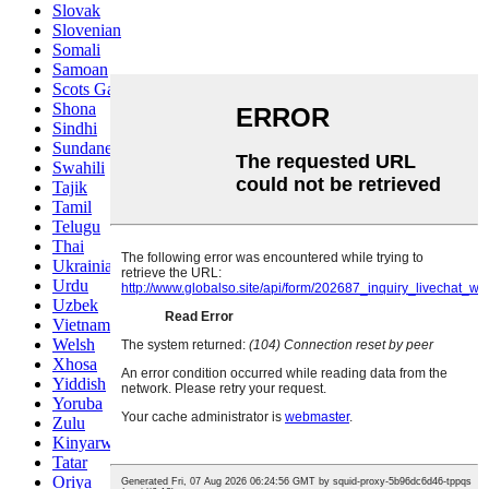
Slovak
Slovenian
Somali
Samoan
Scots Gaelic
Shona
Sindhi
Sundanese
Swahili
Tajik
Tamil
Telugu
Thai
Ukrainian
Urdu
Uzbek
Vietnamese
Welsh
Xhosa
Yiddish
Yoruba
Zulu
Kinyarwanda
Tatar
Oriya