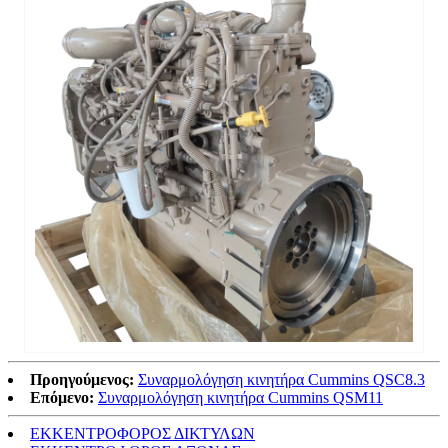
Προηγούμενος:
Συναρμολόγηση κινητήρα Cummins QSC8.3
Επόμενο:
Συναρμολόγηση κινητήρα Cummins QSM11
ΕΚΚΕΝΤΡΟΦΟΡΟΣ ΔΙΚΤΥΛΩΝ