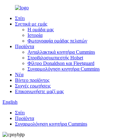
Σπίτι
Σχετικά με εμάς
Η ομάδα μας
Ιστορία
Φωτογραφία ομάδας πελατών
Προϊόντα
Ανταλλακτικά κινητήρα Cummins
Στροβιλοσυμπιεστής Holset
Φίλτρο Donaldson και Fleetguard
Συναρμολόγηση κινητήρα Cummins
Νέα
Βίντεο προϊόντος
Συχνές ερωτήσεις
Επικοινωνήστε μαζί μας
English
Σπίτι
Προϊόντα
Συναρμολόγηση κινητήρα Cummins