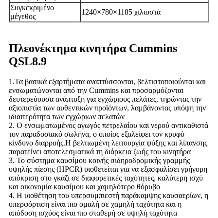
Συγκεκριμένο
1240×780×1185 χιλιοστά
μέγεθος
Πλεονέκτημα κινητήρα Cummins
QSL8.9
1.Τα βασικά εξαρτήματα αναπτύσσονται, βελτιστοποιούνται και
ενσωματώνονται από την Cummins και προσαρμόζονται
δευτερεύουσα ανάπτυξη για εγχώριους πελάτες, τηρώντας την
αξιοπιστία των αυθεντικών προϊόντων, λαμβάνοντας υπόψη την
ιδιαιτερότητα των εγχώριων πελατών
2. Ο ενσωματωμένος αγωγός πετρελαίου και νερού αντικαθιστά
τον παραδοσιακό σωλήνα, ο οποίος εξαλείφει τον κρυφό
κίνδυνο διαρροής.Η βελτιωμένη λειτουργία ψύξης και λίπανσης
παρατείνει αποτελεσματικά τη διάρκεια ζωής του κινητήρα
3. Το σύστημα καυσίμου κοινής σιδηροδρομικής γραμμής
υψηλής πίεσης (HPCR) υιοθετείται για να εξασφαλίσει γρήγορη
απόκριση στο γκάζι σε διαφορετικές ταχύτητες, καλύτερη ισχύ
και οικονομία καυσίμου και χαμηλότερο θόρυβο
4. Η υιοθέτηση του υπερσυμπιεστή παράκαμψης καυσαερίων, η
υπερφόρτιση είναι πιο ομαλή σε χαμηλή ταχύτητα και η
απόδοση ισχύος είναι πιο σταθερή σε υψηλή ταχύτητα