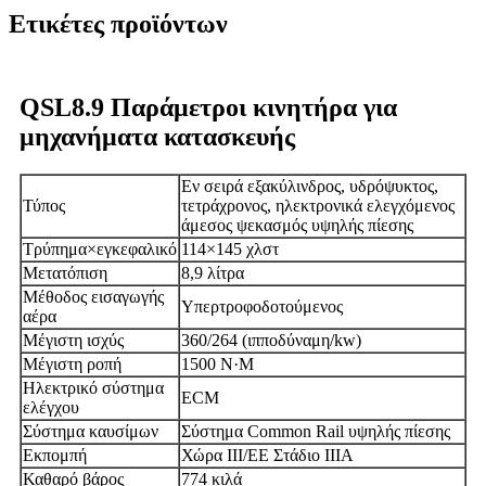
Ετικέτες προϊόντων
QSL8.9 Παράμετροι κινητήρα για
μηχανήματα κατασκευής
Εν σειρά εξακύλινδρος, υδρόψυκτος,
Τύπος
τετράχρονος, ηλεκτρονικά ελεγχόμενος
άμεσος ψεκασμός υψηλής πίεσης
Τρύπημα×εγκεφαλικό
114×145 χλστ
Μετατόπιση
8,9 λίτρα
Μέθοδος εισαγωγής
Υπερτροφοδοτούμενος
αέρα
Μέγιστη ισχύς
360/264 (ιπποδύναμη/kw)
Μέγιστη ροπή
1500 N·M
Ηλεκτρικό σύστημα
ECM
ελέγχου
Σύστημα καυσίμων
Σύστημα Common Rail υψηλής πίεσης
Εκπομπή
Χώρα III/ΕΕ Στάδιο IIIA
Καθαρό βάρος
774 κιλά