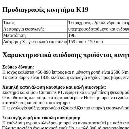
Προδιαγραφές κινητήρα K19
Τύπος
Τετράχρονο, εξακύλινδρο σε σει
Λειτουργία εισαγωγής
υπερτροφοδοτούμενο και ενδοψ
Μετατόπιση
19L
Διάτρηση Χ εγκεφαλικό επεισόδιο
159 mm x 159 mm
Χαρακτηριστικά απόδοσης προϊόντος κινη
Σούπερ δύναμη:
Η ισχύς καλύπτει 450-890 ίππους και η μέγιστη ροπή είναι 2586 Nm
Το αυτο-βάρος είναι 1838 κιλά και η αναλογία ισχύος προς βάρος είν
Χαμηλή κατανάλωση καυσίμου και καλή οικονομία:
Σύστημα καυσίμου Cummins PT, εξαιρετικά υψηλή πίεση ψεκασμού,
Ο αποδοτικός υπερσυμπιεστής καυσαερίων Holset μπορεί να εξασφαλ
κατανάλωση καυσίμου του κινητήρα.
Η τεχνολογία ψύξης αέρα-αέρα εξασφαλίζει πιο επαρκή εισαγωγή αέ
Συμπαγής δομή και εύκολη συντήρηση:
Η επένδυση υγρού κυλίνδρου μπορεί να αντικατασταθεί με καλό απ
Όλα τα μοντέλα έχουν ισχυρή ευελιξία, υψηλό βαθμό σειριοποίησης