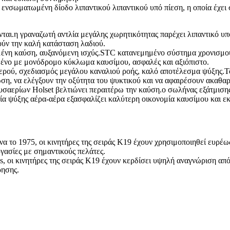
ενσωματωμένη δίοδο λιπαντικού λιπαντικού υπό πίεση, η οποία έχει
ται.η γραναζωτή αντλία μεγάλης χωρητικότητας παρέχει λιπαντικό υπ
ρούν την καλή κατάσταση λαδιού.
νη καύση, αυξανόμενη ισχύς.STC κατανεμημένο σύστημα χρονισμού 
μένο με μονόδρομο κύκλωμα καυσίμου, ασφαλές και αξιόπιστο.
ερού, σχεδιασμός μεγάλου καναλιού ροής, καλό αποτέλεσμα ψύξης.Τ
η, να ελέγξουν την οξύτητα του ψυκτικού και να αφαιρέσουν ακαθαρ
σαερίων Holset βελτιώνει περαιτέρω την καύση.ο σωλήνας εξάτμισης
γία ψύξης αέρα-αέρα εξασφαλίζει καλύτερη οικονομία καυσίμου και ε
 το 1975, οι κινητήρες της σειράς K19 έχουν χρησιμοποιηθεί ευρέω
ργασίες με σημαντικούς πελάτες.
 οι κινητήρες της σειράς K19 έχουν κερδίσει υψηλή αναγνώριση από 
ρησης.