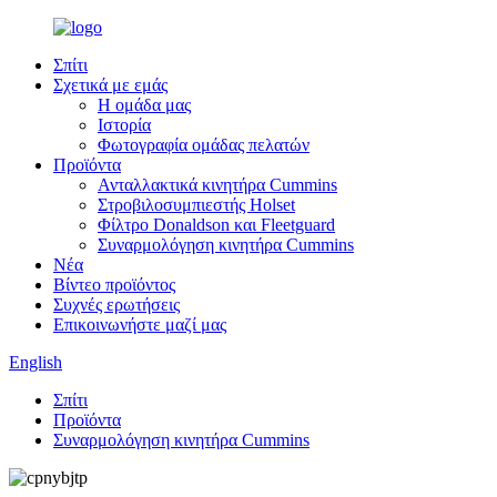
Σπίτι
Σχετικά με εμάς
Η ομάδα μας
Ιστορία
Φωτογραφία ομάδας πελατών
Προϊόντα
Ανταλλακτικά κινητήρα Cummins
Στροβιλοσυμπιεστής Holset
Φίλτρο Donaldson και Fleetguard
Συναρμολόγηση κινητήρα Cummins
Νέα
Βίντεο προϊόντος
Συχνές ερωτήσεις
Επικοινωνήστε μαζί μας
English
Σπίτι
Προϊόντα
Συναρμολόγηση κινητήρα Cummins