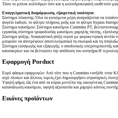
Τόσο το μπλοκ κυλίνδρων όσο και η κυλινδροκεφαλή υιοθετούν μια 
Επαγγελματική διαμόρφωση, εξαιρετική ποιότητα:
Σύστημα λίπανσης: Όλα τα κινούμενα μέρη αναγκάζονται να λιπαίνον
ψυγείο λαδιού, το φίλτρο πλήρους ροής και το φίλτρο bypass διατη
Σύστημα καυσίμου: Σύστημα καυσίμου Cummins PT, βελτιστοποιημέ
εργασίας.σύστημα τροφοδοσίας καυσίμου χαμηλής πίεσης, εξοπλισ
Σύστημα ψύξης: Αναγκαστική ψύξη νερού με φυγοκεντρική αντλία ν
μπορούν να αποτρέψουν αποτελεσματικά τη σκουριά και τη σπηλαίωσ
Σύστημα εισαγωγής και εξαγωγής: ο αποδοτικός υπερσυμπιεστής καυ
καυσαερίων και να βελτιώσει την απόδοση του κινητήρα.Η τεχνολο
Εφαρμογή Porduct
Ευρύ φάσμα εφαρμογών: Από τότε που η Cummins εισήλθε στην Κίνα
ισχύ πλοίων και άλλους τομείς.έχει δημιουργήσει στρατηγικές συνε
Υψηλή φήμη: Ως ένα από τα κύρια μοντέλα της οικογένειας Cummins,
κατανάλωση καυσίμου, υψηλή αξιοπιστία και χαμηλό κόστος συντή
Εικόνες προϊόντων