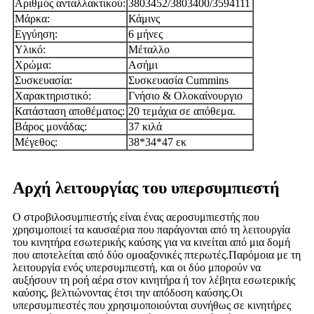
Αριθμός ανταλλακτικού:
3803452/3803400/3594111
Μάρκα:
Κάμινς
Εγγύηση:
6 μήνες
Υλικό:
Μέταλλο
Χρώμα:
Ασήμι
Συσκευασία:
Συσκευασία Cummins
Χαρακτηριστικό:
Γνήσιο & Ολοκαίνουργιο
Κατάσταση αποθέματος:
20 τεμάχια σε απόθεμα.
Βάρος μονάδας:
37 κιλά
Μέγεθος:
38*34*47 εκ
Αρχή λειτουργίας του υπερσυμπιεστή
Ο στροβιλοσυμπιεστής είναι ένας αεροσυμπιεστής που
χρησιμοποιεί τα καυσαέρια που παράγονται από τη λειτουργία
του κινητήρα εσωτερικής καύσης για να κινείται από μια δομή
που αποτελείται από δύο ομοαξονικές πτερωτές.Παρόμοια με τη
λειτουργία ενός υπερσυμπιεστή, και οι δύο μπορούν να
αυξήσουν τη ροή αέρα στον κινητήρα ή τον λέβητα εσωτερικής
καύσης, βελτιώνοντας έτσι την απόδοση καύσης.Οι
υπερσυμπιεστές που χρησιμοποιούνται συνήθως σε κινητήρες