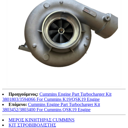
Προηγούμενος:
Cummins Engine Part Turbocharger Kit
3801803/3594066 For Cummins K19/QSK19 Engine
Επόμενο:
Cummins Engine Part Turbocharger Kit
3803452/3803400 For Cummins QSK19 Engine
ΜΕΡΟΣ ΚΙΝΗΤΗΡΑΣ CUMMINS
ΚΙΤ ΣΤΡΟΒΙΒΟΛΙΣΤΗΣ