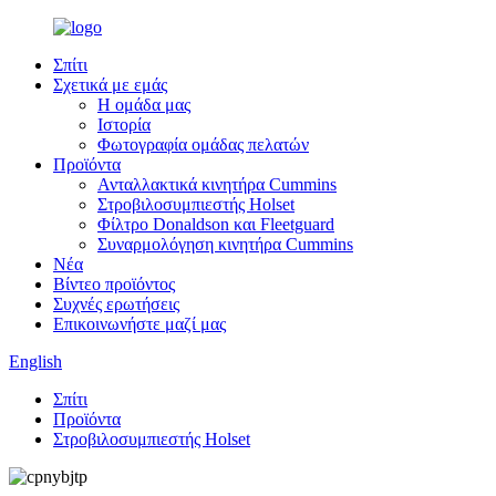
Σπίτι
Σχετικά με εμάς
Η ομάδα μας
Ιστορία
Φωτογραφία ομάδας πελατών
Προϊόντα
Ανταλλακτικά κινητήρα Cummins
Στροβιλοσυμπιεστής Holset
Φίλτρο Donaldson και Fleetguard
Συναρμολόγηση κινητήρα Cummins
Νέα
Βίντεο προϊόντος
Συχνές ερωτήσεις
Επικοινωνήστε μαζί μας
English
Σπίτι
Προϊόντα
Στροβιλοσυμπιεστής Holset