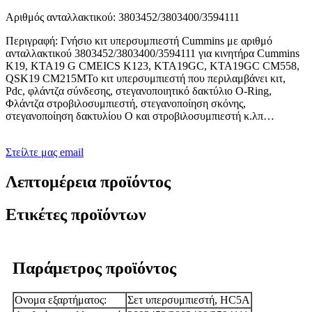
Αριθμός ανταλλακτικού: 3803452/3803400/3594111
Περιγραφή: Γνήσιο κιτ υπερσυμπιεστή Cummins με αριθμό
ανταλλακτικού 3803452/3803400/3594111 για κινητήρα Cummins
K19, KTA19 G CMEICS K123, KTA19GC, KTA19GC CM558,
QSK19 CM215MΤο κιτ υπερσυμπιεστή που περιλαμβάνει κιτ,
Pdc, φλάντζα σύνδεσης, στεγανοποιητικό δακτύλιο O-Ring,
Φλάντζα στροβιλοσυμπιεστή, στεγανοποίηση σκόνης,
στεγανοποίηση δακτυλίου O και στροβιλοσυμπιεστή κ.λπ…
Στείλτε μας email
Λεπτομέρεια προϊόντος
Ετικέτες προϊόντων
Παράμετρος προϊόντος
Ονομα εξαρτήματος:
Σετ υπερσυμπιεστή, HC5A