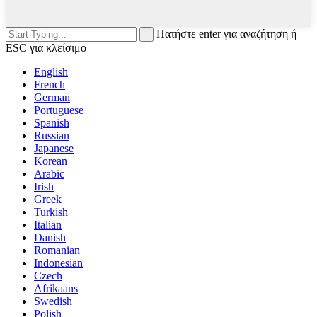
Πατήστε enter για αναζήτηση ή
ESC για κλείσιμο
English
French
German
Portuguese
Spanish
Russian
Japanese
Korean
Arabic
Irish
Greek
Turkish
Italian
Danish
Romanian
Indonesian
Czech
Afrikaans
Swedish
Polish