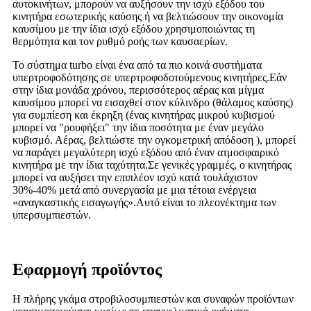
αυτοκινήτων, μπορούν να αυξήσουν την ισχύ εξόδου του
κινητήρα εσωτερικής καύσης ή να βελτιώσουν την οικονομία
καυσίμου με την ίδια ισχύ εξόδου χρησιμοποιώντας τη
θερμότητα και τον ρυθμό ροής των καυσαερίων.
Το σύστημα turbo είναι ένα από τα πιο κοινά συστήματα
υπερτροφοδότησης σε υπερτροφοδοτούμενους κινητήρες.Εάν
στην ίδια μονάδα χρόνου, περισσότερος αέρας και μίγμα
καυσίμου μπορεί να εισαχθεί στον κύλινδρο (θάλαμος καύσης)
για συμπίεση και έκρηξη (ένας κινητήρας μικρού κυβισμού
μπορεί να "ρουφήξει" την ίδια ποσότητα με έναν μεγάλο
κυβισμό. Αέρας, βελτιώστε την ογκομετρική απόδοση ), μπορεί
να παράγει μεγαλύτερη ισχύ εξόδου από έναν ατμοσφαιρικό
κινητήρα με την ίδια ταχύτητα.Σε γενικές γραμμές, ο κινητήρας
μπορεί να αυξήσει την επιπλέον ισχύ κατά τουλάχιστον
30%-40% μετά από συνεργασία με μια τέτοια ενέργεια
«αναγκαστικής εισαγωγής».Αυτό είναι το πλεονέκτημα των
υπερσυμπιεστών.
Εφαρμογή προϊόντος
Η πλήρης γκάμα στροβιλοσυμπιεστών και συναφών προϊόντων