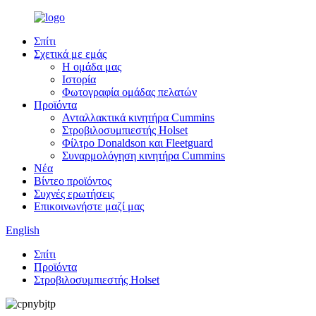
Σπίτι
Σχετικά με εμάς
Η ομάδα μας
Ιστορία
Φωτογραφία ομάδας πελατών
Προϊόντα
Ανταλλακτικά κινητήρα Cummins
Στροβιλοσυμπιεστής Holset
Φίλτρο Donaldson και Fleetguard
Συναρμολόγηση κινητήρα Cummins
Νέα
Βίντεο προϊόντος
Συχνές ερωτήσεις
Επικοινωνήστε μαζί μας
English
Σπίτι
Προϊόντα
Στροβιλοσυμπιεστής Holset