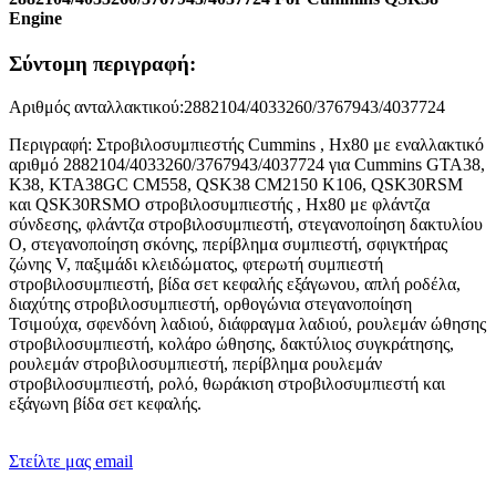
Engine
Σύντομη περιγραφή:
Αριθμός ανταλλακτικού:2882104/4033260/3767943/4037724
Περιγραφή: Στροβιλοσυμπιεστής Cummins , Hx80 με εναλλακτικό
αριθμό 2882104/4033260/3767943/4037724 για Cummins GTA38,
K38, KTA38GC CM558, QSK38 CM2150 K106, QSK30RSM
και QSK30RSMΟ στροβιλοσυμπιεστής , Hx80 με φλάντζα
σύνδεσης, φλάντζα στροβιλοσυμπιεστή, στεγανοποίηση δακτυλίου
O, στεγανοποίηση σκόνης, περίβλημα συμπιεστή, σφιγκτήρας
ζώνης V, παξιμάδι κλειδώματος, φτερωτή συμπιεστή
στροβιλοσυμπιεστή, βίδα σετ κεφαλής εξάγωνου, απλή ροδέλα,
διαχύτης στροβιλοσυμπιεστή, ορθογώνια στεγανοποίηση
Τσιμούχα, σφενδόνη λαδιού, διάφραγμα λαδιού, ρουλεμάν ώθησης
στροβιλοσυμπιεστή, κολάρο ώθησης, δακτύλιος συγκράτησης,
ρουλεμάν στροβιλοσυμπιεστή, περίβλημα ρουλεμάν
στροβιλοσυμπιεστή, ρολό, θωράκιση στροβιλοσυμπιεστή και
εξάγωνη βίδα σετ κεφαλής.
Στείλτε μας email