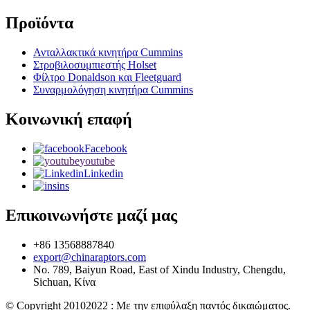
Προϊόντα
Ανταλλακτικά κινητήρα Cummins
Στροβιλοσυμπιεστής Holset
Φίλτρο Donaldson και Fleetguard
Συναρμολόγηση κινητήρα Cummins
Κοινωνική επαφή
Facebook
youtube
Linkedin
ins
Επικοινωνήστε μαζί μας
+86 13568887840
export@chinaraptors.com
No. 789, Baiyun Road, East of Xindu Industry, Chengdu,
Sichuan, Κίνα
© Copyright 20102022 : Με την επιφύλαξη παντός δικαιώματος.