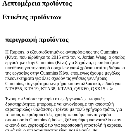
Λεπτομέρεια προϊόντος
Ετικέτες προϊόντων
περιγραφή προϊόντος
Η Raptors, ο εξουσιοδοτημένος αντιπρόσωπος της Cummins
(Κίνα), που ιδρύθηκε το 2015 από τον κ. Jordan Wang, ο οποίος
εργάστηκε στην Cummins (Κίνα) για 8 χρόνια, η Jordan ήταν
υπεύθυνη για την αγορά ορυχείων για 4 χρόνια κατά τη διάρκεια
της εργασίας στην Cummins Κίνα, επομένως έχουμε μεγάλες
πλεονεκτήματα για όλες σχεδόν τις γνήσιες γεννήτριες
Cummins, συγκρότημα κινητήρα και ανταλλακτικά, ειδικά για
NTA855, KTA19, KTA38, KTA50, QSK60, QSX15 κ.λπ..
Έχουμε πλούσια εμπειρία στις εξαγωγικές εμπορικές
δραστηριότητες, μπορούμε να κανονίσουμε την αποστολή
αεροπορικώς / θαλάσσης / τρένου με πολύ γρήγορο τρόπο, για
τέτοιους υπερσυμπιεστές, χρησιμοποιούμε πάντα γνήσια
συσκευασία Cummins ή holset, ξύλινη θήκη για ναυτιλία στον
ωκεανό και χαρτοκιβώτιο για αεροπορική αποστολή ή express,
αλλά εάν ο υπερσυμπιεστής είναι πολύ βαρύς, θα