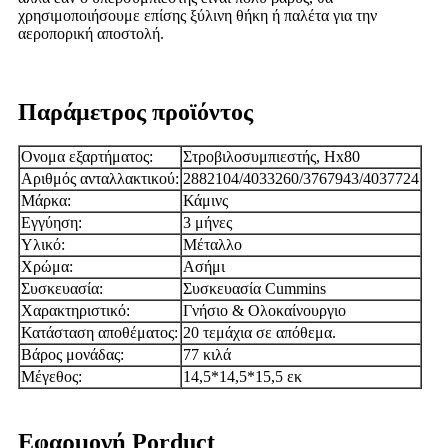
χρησιμοποιήσουμε επίσης ξύλινη θήκη ή παλέτα για την
αεροπορική αποστολή.
Παράμετρος προϊόντος
Ονομα εξαρτήματος:
Στροβιλοσυμπιεστής, Hx80
Αριθμός ανταλλακτικού:
2882104/4033260/3767943/4037724
Μάρκα:
Κάμινς
Εγγύηση:
3 μήνες
Υλικό:
Μέταλλο
Χρώμα:
Ασήμι
Συσκευασία:
Συσκευασία Cummins
Χαρακτηριστικό:
Γνήσιο & Ολοκαίνουργιο
Κατάσταση αποθέματος:
20 τεμάχια σε απόθεμα.
Βάρος μονάδας:
77 κιλά
Μέγεθος:
14,5*14,5*15,5 εκ
Εφαρμογή Porduct